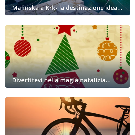
Malinska a Krk- la destinazione ideale
per tutte le generazioni
È arrivato il tempo per scaldarvi le idee per quanto
riguarda la prossima vacanza che pianificherete. Vi
consigliamo sempre l’isola di Krk e tutte le sue città
magiche, questa volta però vi invitiamo particolarmente a
Malinska, perché siamo sicuri che vi offrirà una vacanza o
un breve weekend senza pensieri, rilassante e divertente.
Perché scegliere […]
Divertitevi nella magia natalizia
vicino al mare
Davanti a noi, secondo molti, c’è il periodo più bello
dell’anno, quando sono tutti di buon’umore e si
rallegrano ovvero il periodo natalizio. Le usanze, i
profumi, una tradizione che è rimasta in tutta la Croazia,
lasciando dappertutto svariate peculiarità e caratteristiche,
proprio come sulla nostra isola “dorata”, l’isola di Krk. Le
piazze e le […]