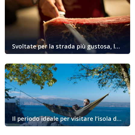
numero sempre più alto arrivano e visitano la Croazia,
particolarmente l’isola di Krk. L’ottima infrastruttura e la
vicinanza dell’isola di Krk sono solo un […]
Svoltate per la strada più gustosa, la
strada per i sapori di Krk
Che l’isola di Krk è la destinazione ideale per il riposo
dalla primavera all’autunno non è un segreto. Sempre di
più, turisti e ospiti di anno in anno confermano la sua
popolarità, la sua bellezza e la sua ricca offerta. L’isola
offre un’infinità di possibilità per divertirsi in una vacanza
attiva, culturale, familiare ed enogastronomica, […]
Il periodo ideale per visitare l’isola di
Krk
Ufficialmente è iniziato, secondo molti, il periodo più