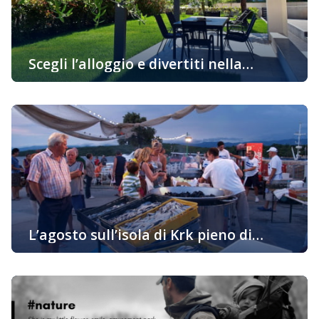
Scegli l’alloggio e divertiti nella
bellissima tarda estate sull’isola di
Mentre la maggior parte dei turisti usufruiscono delle loro
Krk
ferie in luglio e agosto, esiste quella minoranza di turisti
che si divertono all’infuori “dall’alta stagione”, nella tarda,
chiamata anche estate della nonna. Non è inopportuno
ripetere che è un’ottima idea se avete in piano di
permanere sull’isola di Krk in quanto i giorni soleggiati, le
[…]
L’agosto sull’isola di Krk pieno di
attività e eventi interessanti per
Dopo la pandemia e due anni di eventi e manifestazioni
tutte le età
in numeri piccoli e limitati rispetto agli anni precedenti, di
nuovo possiamo attendere una vera estate sull’isola di
Krk. Luglio e agosto sono segnati da numerose
manifestazioni organizzate e divertenti attività all’aperto