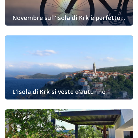
Novembre sull’isola di Krk è perfetto
per le attività all’aperto
Il mese di ottobre sta pian finendo e speriamo che
novembre sia altrettanto bello, soleggiato con una
temperatura piacevole, ogni tanto addirittura estiva. Su
numerose spiagge siamo stati testimoni di alcuni
coraggiosi bagnanti che hanno fatto il bagno sfruttando
ancora le ultime accettabili temperature del mare, questo
fatto parla da solo quanto la costa croata […]
L’isola di Krk si veste d’autunno
Abbiamo salutato l’estate ed è arrivato l’autunno con tutte
le sue magie e bellezze, le temperature sono più miti e
non ci sono code. Nonostante ci sono svariate attività,
per coloro che amano passare il tempo in maniera attiva
fino agli amanti delle storie enogastronomiche dell’isola
di Krk le quali, vi delizieranno. Questo periodo è […]