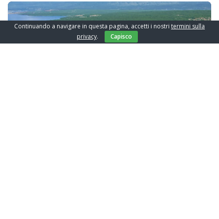
bello dell’anno. Abbiamo aspettato la primavera in tutte le
sue sfumature, colori, profumi, le giornate più lunghe e le
temperature più piacevoli. Il periodo ideale per
Continuando a navigare in questa pagina, accetti i nostri
termini sulla
trascorrere il tempo libero all’aperto, attivando lo spirito e
privacy
.
Capisco
il corpo, risvegliarsi proprio come sta facendo la natura.
Proprio questo periodo […]
I migliori consigli come sfruttare al
meglio la vostra permanenza
Diciamo arrivederci a febbraio e con tanta gioia e gusto
sull’isola di Krk
diamo il benvenuto all’inizio di questa bellissima
primavera, con i giorni più lunghi e caldi la natura si
risveglia in tutta la sua bellezza. Secondo molti arriva il
periodo più bello dell’anno. Questo è sicuramente il
periodo più bello per una permanenza breve o
prolungata […]
Scopri l’alloggio ideale per una