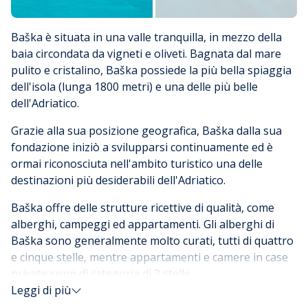
Baška è situata in una valle tranquilla, in mezzo della
baia circondata da vigneti e oliveti. Bagnata dal mare
pulito e cristalino, Baška possiede la più bella spiaggia
dell'isola (lunga 1800 metri) e una delle più belle
dell'Adriatico.
Grazie alla sua posizione geografica, Baška dalla sua
fondazione iniziò a svilupparsi continuamente ed è
ormai riconosciuta nell'ambito turistico una delle
destinazioni più desiderabili dell'Adriatico.
Baška offre delle strutture ricettive di qualità, come
alberghi, campeggi ed appartamenti. Gli alberghi di
Baška sono generalmente molto curati, tutti di quattro
e cinque stelle, mentre appartamenti e camere in case
private sono di categoria di 3 stelle.
Leggi di più
A Baška ci sono due campeggi uno dei quali adatto per