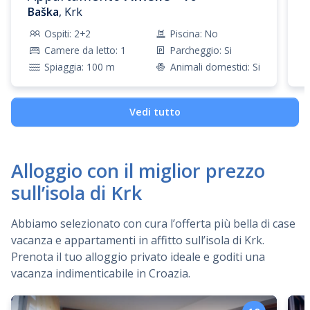
Baška
, Krk
climatiche, nei dintorni di Baška si trovano rocce alte
che sono una vera attrazione per gli amanti
Ospiti: 2+2
Piscina: No
dell’arrampicata libera.
Camere da letto: 1
Parcheggio: Si
Spiaggia: 100 m
Animali domestici: Si
Vi suggeriamo di visitare la Chiesa di Santa Lucia
situata nel piccolo villaggio Jurandvor. La località è nota
per uno dei più importanti monumenti glagolitici croati,
Vedi tutto
la cosidetta Bašćanska ploča – il primo documento
scritto croato inciso su pietra costruita verso l'anno
1100.
Alloggio con il miglior prezzo
Fate una passeggiata per il sentiero del glagolitico –
sull’isola di Krk
sentiero formato da sculture in pietra, che si estende
dal passo di Treskavac fino alla vecchia riva del porto di
Abbiamo selezionato con cura l’offerta più bella di case
Baška.Ci si trovano 34 sculture in pietra scolpite
vacanza e appartamenti in affitto sull’isola di Krk.
conlettere del glagolitico.
Prenota il tuo alloggio privato ideale e goditi una
vacanza indimenticabile in Croazia.
Se volete sapere di più sullo stile di vita della
popolazione locale, suggeriamo di visitare l'Etno casa,