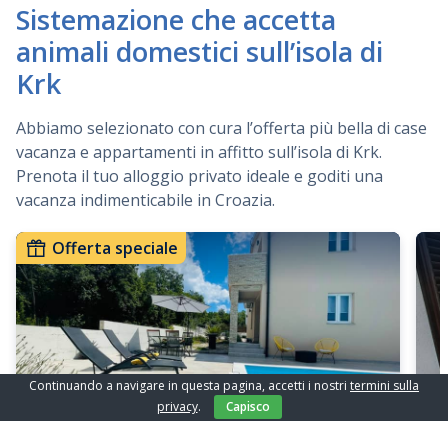
Sistemazione che accetta
animali domestici sull’isola di
Krk
Abbiamo selezionato con cura l’offerta più bella di case
vacanza e appartamenti in affitto sull’isola di Krk.
Prenota il tuo alloggio privato ideale e goditi una
vacanza indimenticabile in Croazia.
Offerta speciale
Continuando a navigare in questa pagina, accetti i nostri
termini sulla
privacy
.
Capisco
€
212
€
191
Prezzo da
/ giorno