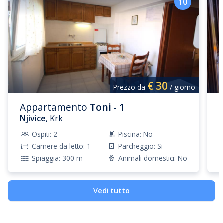
10
che risale al 19° secolo, situata nella parte più antica di
Baška, chiamata Funtana. Gli oggetti esposti, nella
cucina al pianoterra e nella stanza da letto al primo
piano, raccontano, con serenità e orgoglio, di tempi
passati ed ormai dimenticati.
€
30
Prezzo da
/ giorno
Appartamento
Toni - 1
Njivice
, Krk
N
Ospiti: 2
Piscina: No
Camere da letto: 1
Parcheggio: Si
Spiaggia: 300 m
Animali domestici: No
Vedi tutto