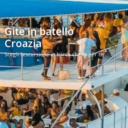
Gite in batello
Croazia
Scegli l’escursione in barca che fa per te