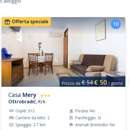
uo alloggio
Offerta speciale
10
€
50
€
54
Prezzo da
/ giorno
Casa
Mery
Oštrobradić
, Krk
Ospiti: 3+2
Piscina: No
Camere da letto: 2
Parcheggio: Si
Spiaggia: 2.7 km
Animali domestici: No