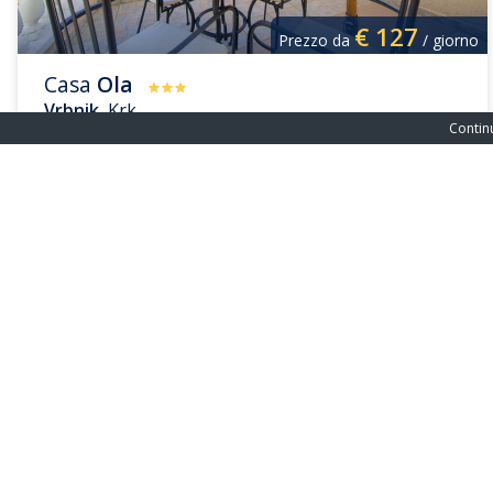
€
127
Prezzo da
/ giorno
Casa
Ola
Vrbnik
, Krk
Continu
Ospiti: 5+1
Piscina: No
Camere da letto: 3
Parcheggio: Si
Spiaggia: 150 m
Animali domestici: No
Casa vacanze con piscina 
Abbiamo selezionato con cura l’offerta più bella di case vac
privato ideale e goditi una vacanza indimenticabile in Croa