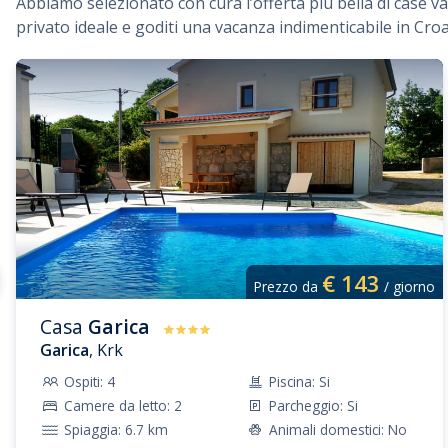
Abbiamo selezionato con cura l’offerta più bella di case vac
privato ideale e goditi una vacanza indimenticabile in Croa
€
143
Prezzo da
/ giorno
Casa
Garica
Garica
, Krk
Ospiti: 4
Piscina: Si
Camere da letto: 2
Parcheggio: Si
Spiaggia: 6.7 km
Animali domestici: No