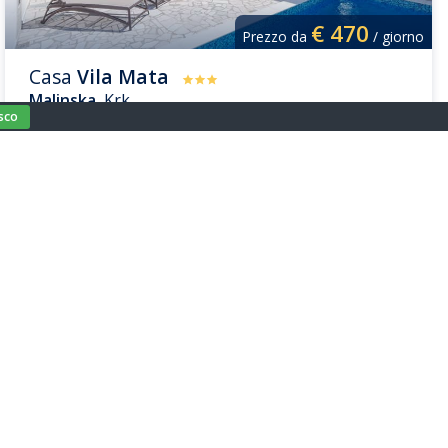
€
470
Prezzo da
/ giorno
Casa
Vila Mata
Malinska
, Krk
sco
Ospiti: 14
Piscina: Si
Camere da letto: 6
Parcheggio: Si
Spiaggia: 900 m
Animali domestici: No
Vedi tutto
uo alloggio