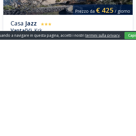
€
425
Prezzo da
/ giorno
Casa
Jazz
Vantačići
, Krk
ando a navigare in questa pagina, accetti i nostri
termini sulla privacy
.
Capi
Ospiti: 6
Piscina: No
Camere da letto: 3
Parcheggio: Si
Spiaggia: 20 m
Animali domestici: No
sull’isola di Krk
anza e appartamenti in affitto sull’isola di Krk. Prenota il t
zia.