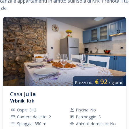
anza e appartamenti in affitto sull’isola di Krk. Prenota il t
zia.
€
92
Prezzo da
/ giorno
Casa
Julia
Vrbnik
, Krk
Ospiti: 3+2
Piscina: No
Camere da letto: 2
Parcheggio: Si
Spiaggia: 350 m
Animali domestici: No