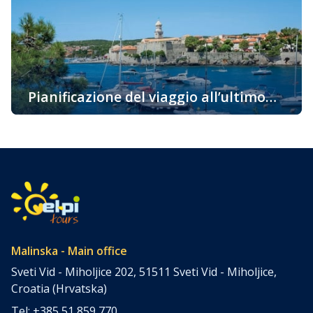
venire su questa bellissima isola già oggi. La più
soleggiata, la cosiddetta isola d’Oro è una delle
destinazioni attraenti per i turisti grazie alla sua ricca e
variegata offerta […]
Pianificazione del viaggio all’ultimo
momento – l’isola di Krk
Pianificazione del viaggio all’ultimo momento – l’isola di
Krk Pianificazione del viaggio all’ultimo momento? Tra noi
ci sono avventurieri a cui non importa come arrivare a
destinazione, dove trascorrere la notte, ma si lasciano
andare spontaneamente al loro viaggio. Ma anche tra noi
ci sono quelli che, a causa di vari obblighi, semplicemente
non sono […]
Malinska - Main office
Sveti Vid - Miholjice 202, 51511 Sveti Vid - Miholjice,
Croatia (Hrvatska)
Tel: +385 51 859 770