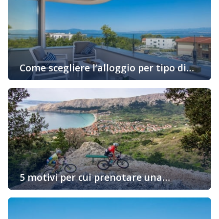
Come scegliere l’alloggio per tipo di
attività in vacanza
Oggigiorno sempre di più gli ospiti cercano alloggio in
base alle loro preferenze personali e allo stile di
godimento della loro vacanza. Se siete uno di quelli che
desiderano prenotare un alloggio in un appartamento
adatto al vostro stile di vita, continuate a leggere… Una
vacanza attiva con il minimo trattenimento
nell’appartamento Innanzitutto dovete pensare […]
5 motivi per cui prenotare una
sistemazione sull’isola “d’Oro” di Krk è
Vi state chiedendo perché dovreste prenotare un alloggio
una buona idea
proprio sull’isola di Krk? Ci sono molte ragioni e vi
portiamo alcuni fatti interessanti per i quali vorreste