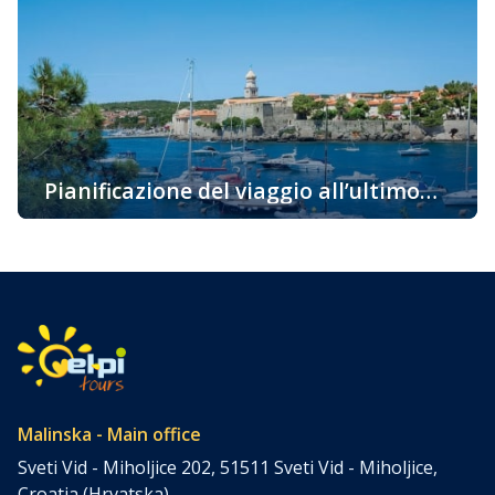
proprio sull’isola di Krk? Ci sono molte ragioni e vi
portiamo alcuni fatti interessanti per i quali vorreste
venire su questa bellissima isola già oggi. La più
soleggiata, la cosiddetta isola d’Oro è una delle
destinazioni attraenti per i turisti grazie alla sua ricca e
variegata offerta […]
Pianificazione del viaggio all’ultimo
momento – l’isola di Krk
Pianificazione del viaggio all’ultimo momento – l’isola di
Krk Pianificazione del viaggio all’ultimo momento? Tra noi
ci sono avventurieri a cui non importa come arrivare a
destinazione, dove trascorrere la notte, ma si lasciano
andare spontaneamente al loro viaggio. Ma anche tra noi
ci sono quelli che, a causa di vari obblighi, semplicemente
non sono […]
Malinska - Main office
Sveti Vid - Miholjice 202, 51511 Sveti Vid - Miholjice,
Croatia (Hrvatska)