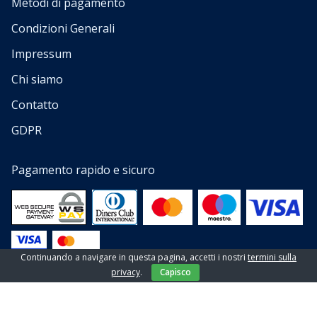
Metodi di pagamento
Condizioni Generali
Impressum
Chi siamo
Contatto
GDPR
Pagamento rapido e sicuro
Continuando a navigare in questa pagina, accetti i nostri
termini sulla
privacy
.
Capisco
© 2013 — 2023 Tutti i diritti riservati a EL-PI SHOP d.o.o
Website by
NeoLab