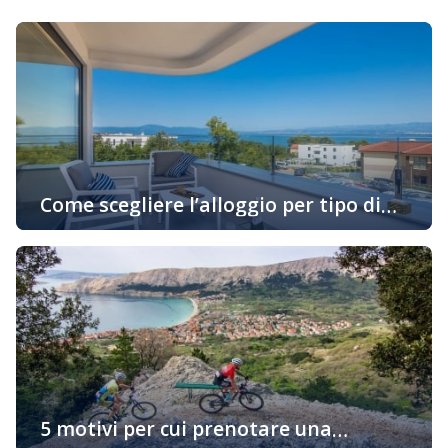
Come scegliere l’alloggio per tipo di
attività in vacanza
Oggigiorno sempre di più gli ospiti cercano alloggio in
base alle loro preferenze personali e allo stile di
godimento della loro vacanza. Se siete uno di quelli che
desiderano prenotare un alloggio in un appartamento
adatto al vostro stile di vita, continuate a leggere… Una
vacanza attiva con il minimo trattenimento
nell’appartamento Innanzitutto dovete pensare […]
5 motivi per cui prenotare una