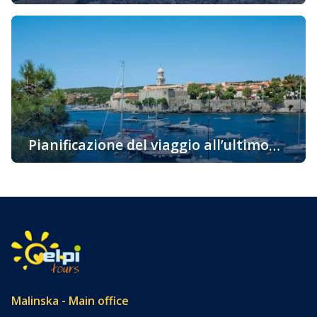
sistemazione sull’isola “d’Oro” di Krk è
Vi state chiedendo perché dovreste prenotare un alloggio
una buona idea
proprio sull’isola di Krk? Ci sono molte ragioni e vi
portiamo alcuni fatti interessanti per i quali vorreste
venire su questa bellissima isola già oggi. La più
soleggiata, la cosiddetta isola d’Oro è una delle
destinazioni attraenti per i turisti grazie alla sua ricca e
variegata offerta […]
Pianificazione del viaggio all’ultimo
momento – l’isola di Krk
Pianificazione del viaggio all’ultimo momento – l’isola di
Krk Pianificazione del viaggio all’ultimo momento? Tra noi
ci sono avventurieri a cui non importa come arrivare a
destinazione, dove trascorrere la notte, ma si lasciano
andare spontaneamente al loro viaggio. Ma anche tra noi
ci sono quelli che, a causa di vari obblighi, semplicemente
non sono […]
Malinska - Main office