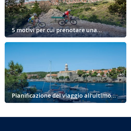
vacanza attiva con il minimo trattenimento
nell’appartamento Innanzitutto dovete pensare […]
5 motivi per cui prenotare una
sistemazione sull’isola “d’Oro” di Krk è
Vi state chiedendo perché dovreste prenotare un alloggio
una buona idea
proprio sull’isola di Krk? Ci sono molte ragioni e vi
portiamo alcuni fatti interessanti per i quali vorreste
venire su questa bellissima isola già oggi. La più
soleggiata, la cosiddetta isola d’Oro è una delle
destinazioni attraenti per i turisti grazie alla sua ricca e
variegata offerta […]
Pianificazione del viaggio all’ultimo
momento – l’isola di Krk
Pianificazione del viaggio all’ultimo momento – l’isola di
Krk Pianificazione del viaggio all’ultimo momento? Tra noi
ci sono avventurieri a cui non importa come arrivare a
destinazione, dove trascorrere la notte, ma si lasciano
andare spontaneamente al loro viaggio. Ma anche tra noi