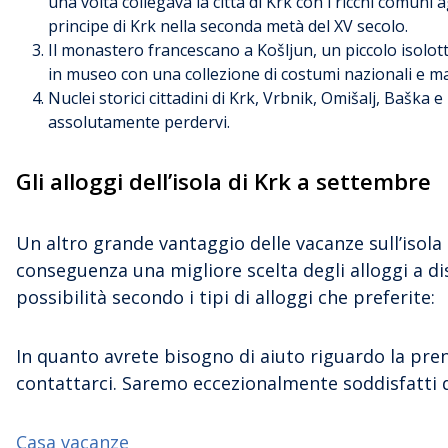
una volta collegava la città di Krk con i ricchi comuni 
principe di Krk nella seconda metà del XV secolo.
Il monastero francescano a Košljun, un piccolo isolot
in museo con una collezione di costumi nazionali e mano
Nuclei storici cittadini di Krk, Vrbnik, Omišalj, Bašk
assolutamente perdervi.
Gli alloggi dell’isola di Krk a settembre
Un altro grande vantaggio delle vacanze sull’isola 
conseguenza una migliore scelta degli alloggi a d
possibilità secondo i tipi di alloggi che preferite:
In quanto avrete bisogno di aiuto riguardo la preno
contattarci. Saremo eccezionalmente soddisfatti di a
Casa vacanze