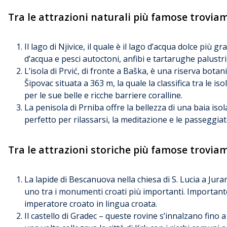
Tra le attrazioni naturali più famose trovia
Il lago di Njivice, il quale è il lago d’acqua dolce più
d’acqua e pesci autoctoni, anfibi e tartarughe palustri,
L’isola di Prvić, di fronte a Baška, è una riserva botan
Šipovac situata a 363 m, la quale la classifica tra le is
per le sue belle e ricche barriere coralline.
La penisola di Prniba offre la bellezza di una baia is
perfetto per rilassarsi, la meditazione e le passeggiat
Tra le attrazioni storiche più famose trovia
La lapide di Bescanuova nella chiesa di S. Lucia a Jurand
uno tra i monumenti croati più importanti. Importante
imperatore croato in lingua croata.
Il castello di Gradec – queste rovine s’innalzano fino a 