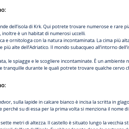
mo:
 grande dell’isola di Krk. Qui potrete trovare numerose e rare p
 inoltre è un habitat di numerosi uccelli.
ica e ornitologa con la natura incontaminata. La cima più alta 
ole più alte dell’Adriatico. Il mondo subacqueo all’intorno dell’
olata, le spiagge e le scogliere incontaminate. È un ambiente 
e tranquille durante le quali potrete trovare qualche cervo ch
mo:
vor, sulla lapide in calcare bianco è incisa la scritta in glago
 perché su di essa per la prima volta si menziona il nome di
sette metri di altezza. Il castello è situato lungo la vecchia s