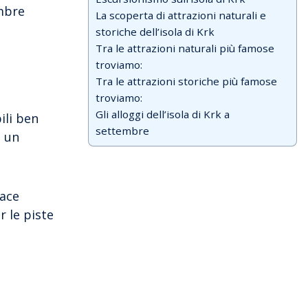
andare spontaneamente al loro viaggio.
mbre
La scoperta di attrazioni naturali e
Ma anche tra noi ci sono quelli che, a
storiche dell’isola di Krk
causa di vari obblighi, semplicemente
non sono […]
Tra le attrazioni naturali più famose
troviamo:
Tra le attrazioni storiche più famose
troviamo:
Gli alloggi dell’isola di Krk a
ili ben
settembre
e un
iace
r le piste