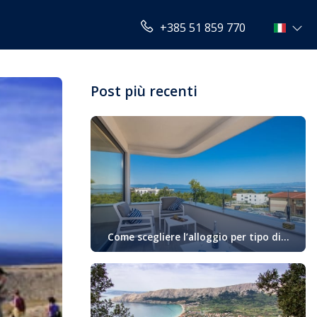
+385 51 859 770
Post più recenti
Come scegliere l’alloggio per tipo di
attività in vacanza
Oggigiorno sempre di più gli ospiti
cercano alloggio in base alle loro
preferenze personali e allo stile di
godimento della loro vacanza. Se siete