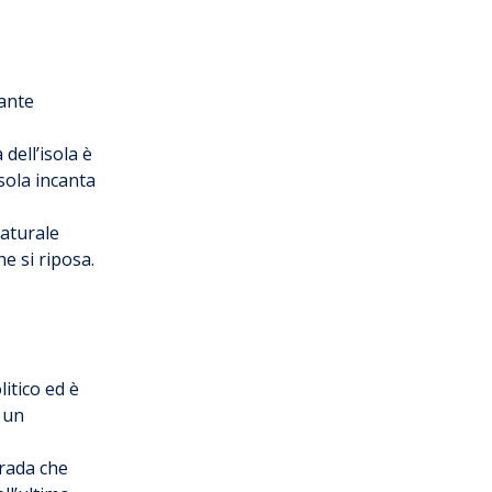
iante
dell’isola è
isola incanta
naturale
e si riposa.
litico ed è
 un
trada che