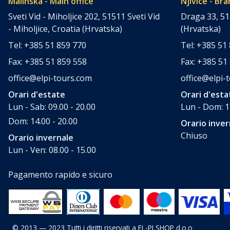
Malinska - Main office
Njivice - Bra
Sveti Vid - Miholjice 202, 51511 Sveti Vid
Draga 33, 51
- Miholjice, Croatia (Hrvatska)
(Hrvatska)
Tel: +385 51 859 770
Tel: +385 51
Fax: +385 51 859 558
Fax: +385 51
office@elpi-tours.com
office@elpi-
Orari d'estate
Orari d'esta
Lun - Sab: 09.00 - 20.00
Lun - Dom: 1
Dom: 14.00 - 20.00
Orario inver
Chiuso
Orario invernale
Lun - Ven: 08.00 - 15.00
Pagamento rapido e sicuro
© 2013 — 2023 Tutti i diritti riservati a EL-PI SHOP d.o.o