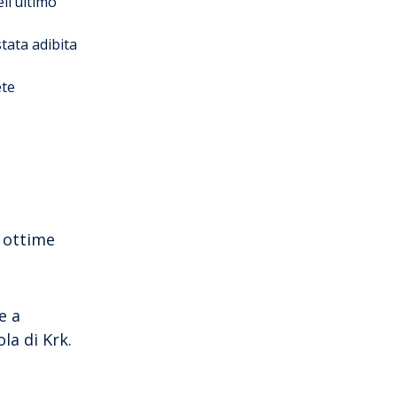
ell’ultimo
tata adibita
ete
e ottime
e a
la di Krk.