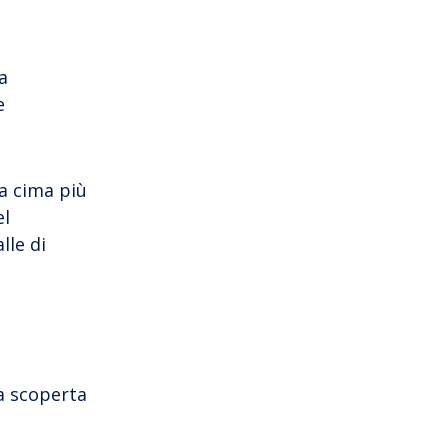
a
e
la cima più
el
lle di
la scoperta