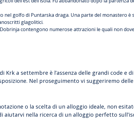
agricoli dell’est dell’isola. Fu abbandonato dopo la partenza d
to nel golfo di Puntarska draga. Una parte del monastero è s
scritti glagolitici.
a e Dobrinja contengono numerose attrazioni le quali non dov
di Krk a settembre è l’assenza delle grandi code e di
isposizione. Nel proseguimento vi suggeriremo dell
tazione o la scelta di un alloggio ideale, non esitat
iutarvi nella ricerca di un alloggio perfetto sull’iso