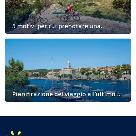
nell’appartamento Innanzitutto dovete pensare […]
5 motivi per cui prenotare una
sistemazione sull’isola “d’Oro” di Krk è
Vi state chiedendo perché dovreste prenotare un alloggio
una buona idea
proprio sull’isola di Krk? Ci sono molte ragioni e vi
portiamo alcuni fatti interessanti per i quali vorreste
venire su questa bellissima isola già oggi. La più
soleggiata, la cosiddetta isola d’Oro è una delle
destinazioni attraenti per i turisti grazie alla sua ricca e
variegata offerta […]
Pianificazione del viaggio all’ultimo
momento – l’isola di Krk
Pianificazione del viaggio all’ultimo momento – l’isola di
Krk Pianificazione del viaggio all’ultimo momento? Tra noi
ci sono avventurieri a cui non importa come arrivare a
destinazione, dove trascorrere la notte, ma si lasciano
andare spontaneamente al loro viaggio. Ma anche tra noi
ci sono quelli che, a causa di vari obblighi, semplicemente