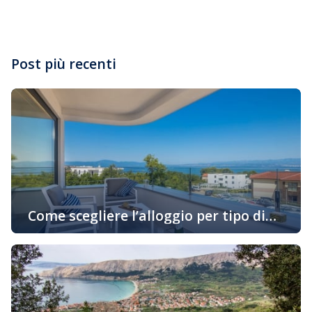
Post più recenti
Come scegliere l’alloggio per tipo di
attività in vacanza
Oggigiorno sempre di più gli ospiti cercano alloggio in
base alle loro preferenze personali e allo stile di
godimento della loro vacanza. Se siete uno di quelli che
desiderano prenotare un alloggio in un appartamento
adatto al vostro stile di vita, continuate a leggere… Una
vacanza attiva con il minimo trattenimento