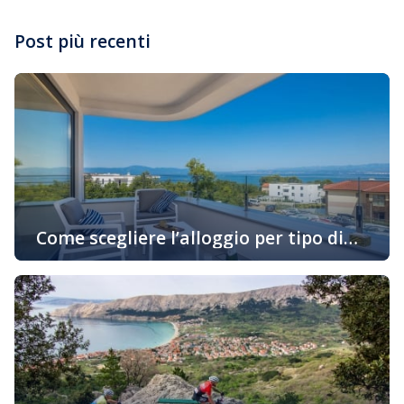
Post più recenti
Come scegliere l’alloggio per tipo di
attività in vacanza
Oggigiorno sempre di più gli ospiti cercano alloggio in
base alle loro preferenze personali e allo stile di
godimento della loro vacanza. Se siete uno di quelli che
desiderano prenotare un alloggio in un appartamento
adatto al vostro stile di vita, continuate a leggere… Una
vacanza attiva con il minimo trattenimento
nell’appartamento Innanzitutto dovete pensare […]