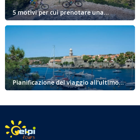
5 motivi per cui prenotare una
sistemazione sull’isola “d’Oro” di Krk è
Vi state chiedendo perché dovreste prenotare un alloggio
una buona idea
proprio sull’isola di Krk? Ci sono molte ragioni e vi
portiamo alcuni fatti interessanti per i quali vorreste
venire su questa bellissima isola già oggi. La più
soleggiata, la cosiddetta isola d’Oro è una delle
destinazioni attraenti per i turisti grazie alla sua ricca e
variegata offerta […]
Pianificazione del viaggio all’ultimo
momento – l’isola di Krk
Pianificazione del viaggio all’ultimo momento – l’isola di
Krk Pianificazione del viaggio all’ultimo momento? Tra noi
ci sono avventurieri a cui non importa come arrivare a
destinazione, dove trascorrere la notte, ma si lasciano
andare spontaneamente al loro viaggio. Ma anche tra noi
ci sono quelli che, a causa di vari obblighi, semplicemente
non sono […]