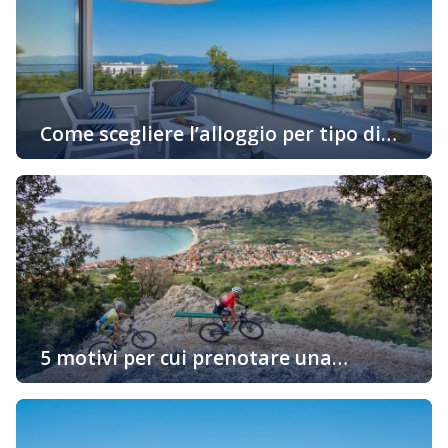
Come scegliere l’alloggio per tipo di
attività in vacanza
Oggigiorno sempre di più gli ospiti cercano alloggio in
base alle loro preferenze personali e allo stile di
godimento della loro vacanza. Se siete uno di quelli che
desiderano prenotare un alloggio in un appartamento
adatto al vostro stile di vita, continuate a leggere… Una
vacanza attiva con il minimo trattenimento
nell’appartamento Innanzitutto dovete pensare […]
5 motivi per cui prenotare una
sistemazione sull’isola “d’Oro” di Krk è
Vi state chiedendo perché dovreste prenotare un alloggio
una buona idea
proprio sull’isola di Krk? Ci sono molte ragioni e vi
portiamo alcuni fatti interessanti per i quali vorreste