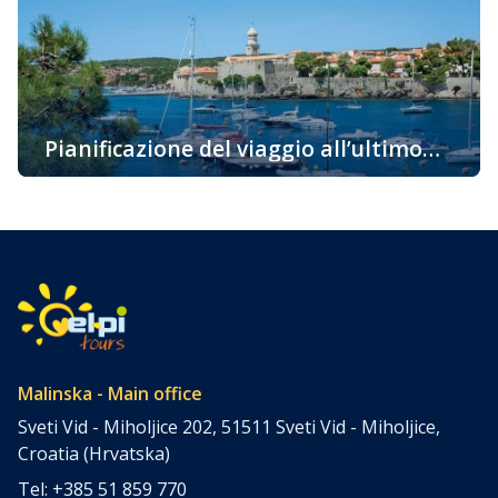
venire su questa bellissima isola già oggi. La più
soleggiata, la cosiddetta isola d’Oro è una delle
destinazioni attraenti per i turisti grazie alla sua ricca e
variegata offerta […]
Pianificazione del viaggio all’ultimo
momento – l’isola di Krk
Pianificazione del viaggio all’ultimo momento – l’isola di
Krk Pianificazione del viaggio all’ultimo momento? Tra noi
ci sono avventurieri a cui non importa come arrivare a
destinazione, dove trascorrere la notte, ma si lasciano
andare spontaneamente al loro viaggio. Ma anche tra noi
ci sono quelli che, a causa di vari obblighi, semplicemente
non sono […]
Malinska - Main office
Sveti Vid - Miholjice 202, 51511 Sveti Vid - Miholjice,
Croatia (Hrvatska)
Tel: +385 51 859 770