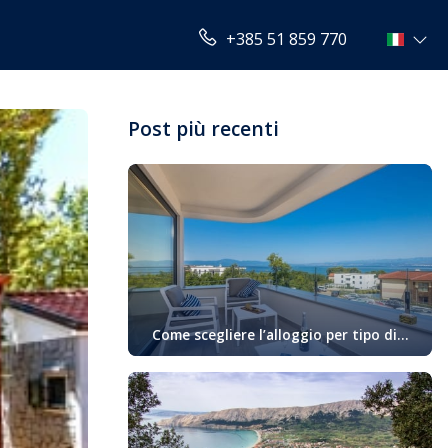
+385 51 859 770
Post più recenti
Come scegliere l’alloggio per tipo di
attività in vacanza
Oggigiorno sempre di più gli ospiti
cercano alloggio in base alle loro
preferenze personali e allo stile di
godimento della loro vacanza. Se siete