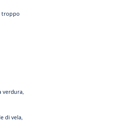
andare spontaneamente al loro viaggio.
Ma anche tra noi ci sono quelli che, a
e troppo
causa di vari obblighi, semplicemente
non sono […]
a verdura,
e di vela,