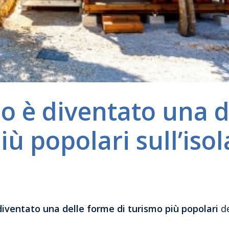
o è diventato una d
ù popolari sull’isol
diventato una delle forme di turismo più popolari
de