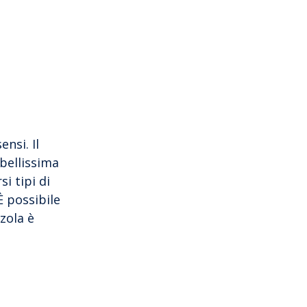
nsi. Il
bellissima
i tipi di
È possibile
zola è