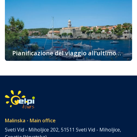
proprio sull’isola di Krk? Ci sono molte ragioni e vi
portiamo alcuni fatti interessanti per i quali vorreste
venire su questa bellissima isola già oggi. La più
soleggiata, la cosiddetta isola d’Oro è una delle
destinazioni attraenti per i turisti grazie alla sua ricca e
variegata offerta […]
Pianificazione del viaggio all’ultimo
momento – l’isola di Krk
Pianificazione del viaggio all’ultimo momento – l’isola di
Krk Pianificazione del viaggio all’ultimo momento? Tra noi
ci sono avventurieri a cui non importa come arrivare a
destinazione, dove trascorrere la notte, ma si lasciano
andare spontaneamente al loro viaggio. Ma anche tra noi
ci sono quelli che, a causa di vari obblighi, semplicemente
non sono […]
Malinska - Main office
Sveti Vid - Miholjice 202, 51511 Sveti Vid - Miholjice,
Croatia (Hrvatska)