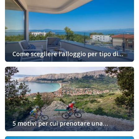
Come scegliere l’alloggio per tipo di
attività in vacanza
Oggigiorno sempre di più gli ospiti cercano alloggio in
base alle loro preferenze personali e allo stile di
godimento della loro vacanza. Se siete uno di quelli che
desiderano prenotare un alloggio in un appartamento
adatto al vostro stile di vita, continuate a leggere… Una
vacanza attiva con il minimo trattenimento
nell’appartamento Innanzitutto dovete pensare […]
5 motivi per cui prenotare una
sistemazione sull’isola “d’Oro” di Krk è
Vi state chiedendo perché dovreste prenotare un alloggio
una buona idea