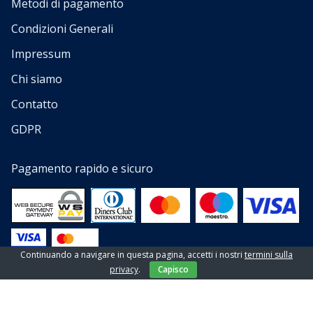
Metodi di pagamento
Condizioni Generali
Impressum
Chi siamo
Contatto
GDPR
Pagamento rapido e sicuro
Continuando a navigare in questa pagina, accetti i nostri
termini sulla
privacy
.
Capisco
© 2013 — 2023 Tutti i diritti riservati a EL-PI SHOP d.o.o
Website by
NeoLab