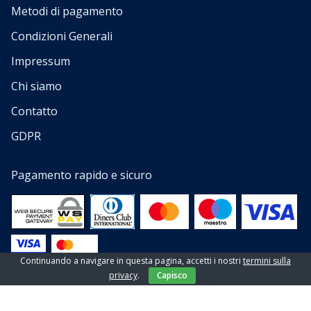
Metodi di pagamento
Condizioni Generali
Impressum
Chi siamo
Contatto
GDPR
Pagamento rapido e sicuro
Continuando a navigare in questa pagina, accetti i nostri
termini sulla
privacy
.
Capisco
© 2013 — 2023 Tutti i diritti riservati a EL-PI SHOP d.o.o
Website by
NeoLab