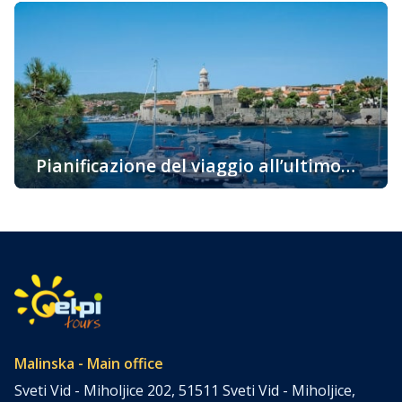
una buona idea
proprio sull’isola di Krk? Ci sono molte ragioni e vi
portiamo alcuni fatti interessanti per i quali vorreste
venire su questa bellissima isola già oggi. La più
soleggiata, la cosiddetta isola d’Oro è una delle
destinazioni attraenti per i turisti grazie alla sua ricca e
variegata offerta […]
Pianificazione del viaggio all’ultimo
momento – l’isola di Krk
Pianificazione del viaggio all’ultimo momento – l’isola di
Krk Pianificazione del viaggio all’ultimo momento? Tra noi
ci sono avventurieri a cui non importa come arrivare a
destinazione, dove trascorrere la notte, ma si lasciano
andare spontaneamente al loro viaggio. Ma anche tra noi
ci sono quelli che, a causa di vari obblighi, semplicemente
non sono […]
Malinska - Main office
Sveti Vid - Miholjice 202, 51511 Sveti Vid - Miholjice,