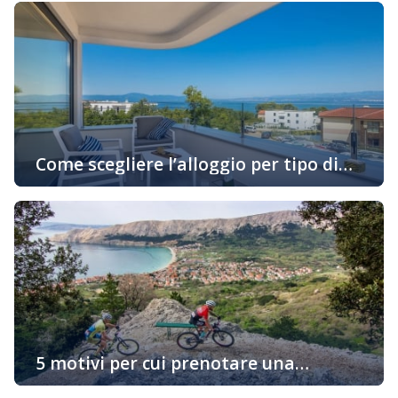
Come scegliere l’alloggio per tipo di
attività in vacanza
Oggigiorno sempre di più gli ospiti cercano alloggio in
base alle loro preferenze personali e allo stile di
godimento della loro vacanza. Se siete uno di quelli che
desiderano prenotare un alloggio in un appartamento
adatto al vostro stile di vita, continuate a leggere… Una
vacanza attiva con il minimo trattenimento
nell’appartamento Innanzitutto dovete pensare […]
5 motivi per cui prenotare una
sistemazione sull’isola “d’Oro” di Krk è
Vi state chiedendo perché dovreste prenotare un alloggio