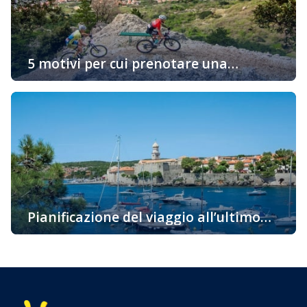
vacanza attiva con il minimo trattenimento
nell’appartamento Innanzitutto dovete pensare […]
5 motivi per cui prenotare una
sistemazione sull’isola “d’Oro” di Krk è
Vi state chiedendo perché dovreste prenotare un alloggio
una buona idea
proprio sull’isola di Krk? Ci sono molte ragioni e vi
portiamo alcuni fatti interessanti per i quali vorreste
venire su questa bellissima isola già oggi. La più
soleggiata, la cosiddetta isola d’Oro è una delle
destinazioni attraenti per i turisti grazie alla sua ricca e
variegata offerta […]
Pianificazione del viaggio all’ultimo
momento – l’isola di Krk
Pianificazione del viaggio all’ultimo momento – l’isola di
Krk Pianificazione del viaggio all’ultimo momento? Tra noi
ci sono avventurieri a cui non importa come arrivare a
destinazione, dove trascorrere la notte, ma si lasciano
andare spontaneamente al loro viaggio. Ma anche tra noi