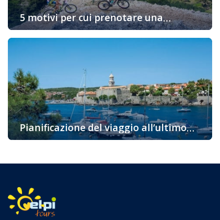
5 motivi per cui prenotare una
sistemazione sull’isola “d’Oro” di Krk è
Vi state chiedendo perché dovreste prenotare un alloggio
una buona idea
proprio sull’isola di Krk? Ci sono molte ragioni e vi
portiamo alcuni fatti interessanti per i quali vorreste
venire su questa bellissima isola già oggi. La più
soleggiata, la cosiddetta isola d’Oro è una delle
destinazioni attraenti per i turisti grazie alla sua ricca e
variegata offerta […]
Pianificazione del viaggio all’ultimo
momento – l’isola di Krk
Pianificazione del viaggio all’ultimo momento – l’isola di
Krk Pianificazione del viaggio all’ultimo momento? Tra noi
ci sono avventurieri a cui non importa come arrivare a
destinazione, dove trascorrere la notte, ma si lasciano
andare spontaneamente al loro viaggio. Ma anche tra noi
ci sono quelli che, a causa di vari obblighi, semplicemente
non sono […]