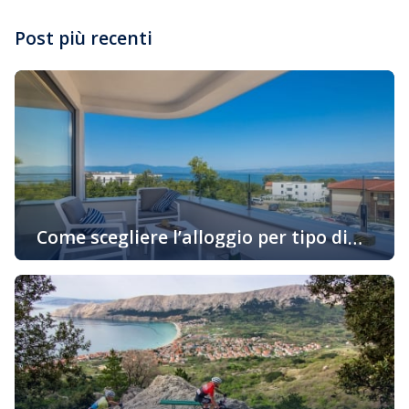
Post più recenti
Come scegliere l’alloggio per tipo di
attività in vacanza
Oggigiorno sempre di più gli ospiti cercano alloggio in
base alle loro preferenze personali e allo stile di
godimento della loro vacanza. Se siete uno di quelli che
desiderano prenotare un alloggio in un appartamento
adatto al vostro stile di vita, continuate a leggere… Una
vacanza attiva con il minimo trattenimento
nell’appartamento Innanzitutto dovete pensare […]