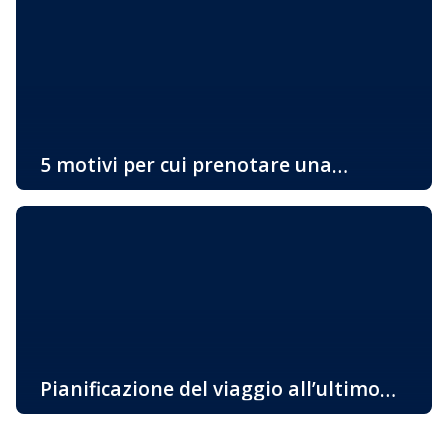
godimento della loro vacanza. Se siete uno di quelli che
desiderano prenotare un alloggio in un appartamento
adatto al vostro stile di vita, continuate a leggere… Una
vacanza attiva con il minimo trattenimento
nell’appartamento Innanzitutto dovete pensare […]
5 motivi per cui prenotare una
sistemazione sull’isola “d’Oro” di Krk è
Vi state chiedendo perché dovreste prenotare un alloggio
una buona idea
proprio sull’isola di Krk? Ci sono molte ragioni e vi
portiamo alcuni fatti interessanti per i quali vorreste
venire su questa bellissima isola già oggi. La più
soleggiata, la cosiddetta isola d’Oro è una delle
destinazioni attraenti per i turisti grazie alla sua ricca e
variegata offerta […]
Pianificazione del viaggio all’ultimo
momento – l’isola di Krk
Pianificazione del viaggio all’ultimo momento – l’isola di
Krk Pianificazione del viaggio all’ultimo momento? Tra noi