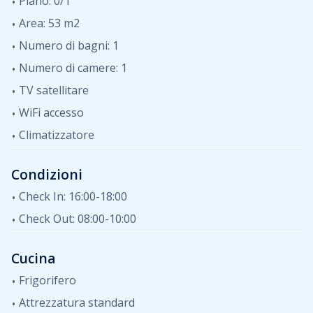
Piano: 0/1
piano. Gli ospiti sono invitati a utilizzare le aree
Area: 53 m2
barbecue nel parco esterno. Il parcheggio è disponibile
Numero di bagni: 1
ed è soggetto a un supplemento giornaliero.
Numero di camere: 1
TV satellitare
WiFi accesso
Climatizzatore
Condizioni
Check In: 16:00-18:00
Check Out: 08:00-10:00
Cucina
Frigorifero
Attrezzatura standard