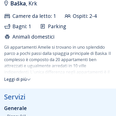
Baška
, Krk
Camere da letto: 1
Ospiti: 2-4
Bagni: 1
Parking
Animali domestici
Gli appartamenti Amelie si trovano in uno splendido
parco a pochi passi dalla spiaggia principale di Baska. Il
complesso è composto da 20 appartamenti ben
attrezzati e ugualmente arredati in 10 ville
indipendenti. L'unica differenza negli appartamenti è il
colore dei divani. In alcuni appartamenti è rosso, in altri
Leggi di più
è nero. Ogni appartamento può ospitare un massimo
di 4 persone. Gli appartamenti sono situati su due
Servizi
piani: soggiorno (divano letto per due persone) con
cucina completamente attrezzata e terrazza si trovano
Generale
al piano terra mentre una camera matrimoniale con
bagno e un piccolo balcone di 3 mq si trovano al primo