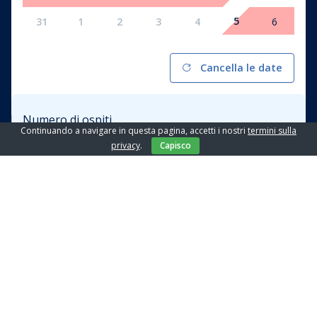
5
31
1
2
3
4
6
Cancella le date
Numero di ospiti
Continuando a navigare in questa pagina, accetti i nostri
termini sulla
2 guests
privacy
.
Capisco
Appartamento
Amelie - 5
Prezzo da / giorno
€ 92,04
PRENOTA