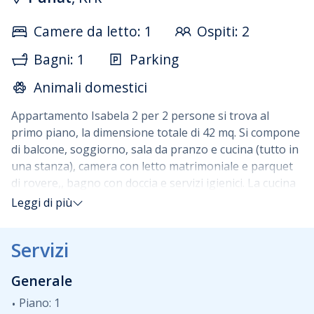
Camere da letto: 1
Ospiti: 2
Bagni: 1
Parking
Animali domestici
Appartamento Isabela 2 per 2 persone si trova al
primo piano, la dimensione totale di 42 mq. Si compone
di balcone, soggiorno, sala da pranzo e cucina (tutto in
una stanza), camera con letto matrimoniale e parquet
di rovere,, bagno con doccia e servizi igienici. La cucina
è attrezzata con stoviglie, forno elettrico, frigorifero e
Leggi di più
freezer, forno a microonde, tostapane e macchina per
il caffè filtro. Il soggiorno ha un divano dove c'è un letto
Servizi
supplementare per una persona.
L'appartamento è
adatto per affito tutto l'anno in quanto dispone di
Generale
riscaldamento centralizzato, TV satellitare, aria
condizionata.
Piano: 1