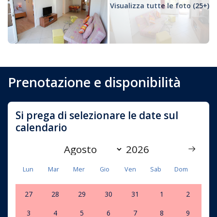
Visualizza tutte le foto (25+)
Prenotazione e disponibilità
Si prega di selezionare le date sul
calendario
Lun
Mar
Mer
Gio
Ven
Sab
Dom
27
28
29
30
31
1
2
3
4
5
6
7
8
9