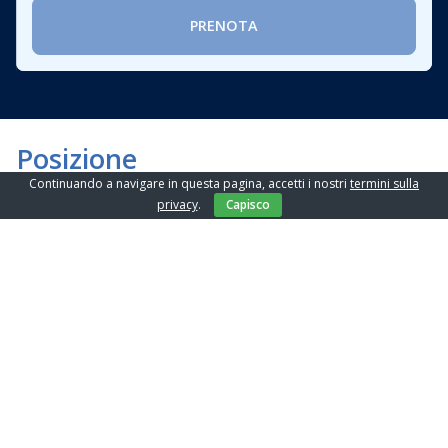
PRENOTA
Posizione
Continuando a navigare in questa pagina, accetti i nostri
termini sulla
privacy
.
Capisco
Ufficio postale:
1.7 km
Distributore di benzina:
6 km
Ristorante:
1.7 km
Negozio:
100 m