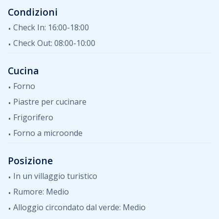
satellitare, aria condizionata.
Condizioni
Check In: 16:00-18:00
Gli animali domestici sono ammessi nell'appartamento
con un supplemento.
Check Out: 08:00-10:00
Cucina
Forno
Piastre per cucinare
Frigorifero
Forno a microonde
Posizione
In un villaggio turistico
Rumore: Medio
Alloggio circondato dal verde: Medio